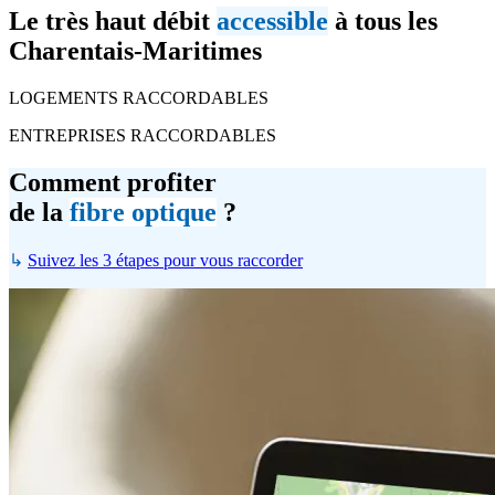
Le très haut débit
accessible
à tous les
Charentais-Maritimes
LOGEMENTS RACCORDABLES
ENTREPRISES RACCORDABLES
Comment profiter
de la
fibre optique
?
↳
Suivez les 3 étapes pour vous raccorder